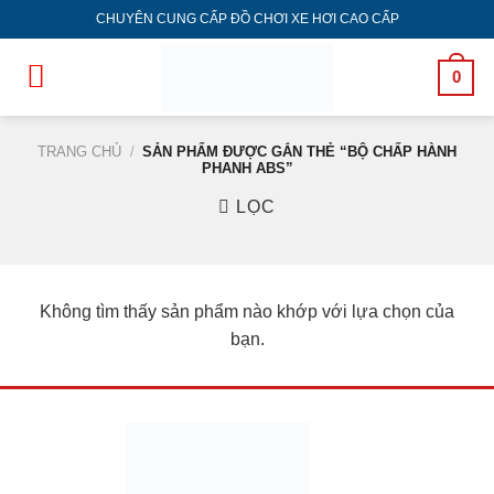
Bỏ
CHUYÊN CUNG CẤP ĐỒ CHƠI XE HƠI CAO CẤP
qua
nội
0
dung
TRANG CHỦ
/
SẢN PHẨM ĐƯỢC GẮN THẺ “BỘ CHẤP HÀNH
PHANH ABS”
LỌC
Không tìm thấy sản phẩm nào khớp với lựa chọn của
bạn.