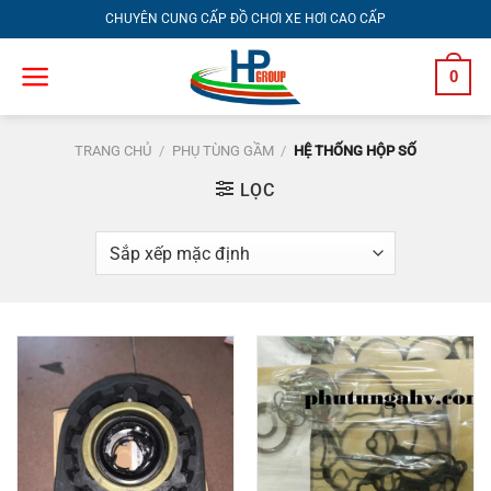
Bỏ
CHUYÊN CUNG CẤP ĐỒ CHƠI XE HƠI CAO CẤP
qua
nội
0
dung
TRANG CHỦ
/
PHỤ TÙNG GẦM
/
HỆ THỐNG HỘP SỐ
LỌC