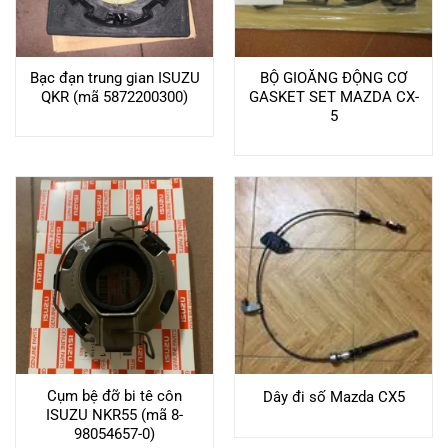
Bạc đạn trung gian ISUZU
BỘ GIOĂNG ĐỘNG CƠ
QKR (mã 5872200300)
GASKET SET MAZDA CX-
5
Cụm bệ đỡ bi tê côn
Dây đi số Mazda CX5
ISUZU NKR55 (mã 8-
98054657-0)