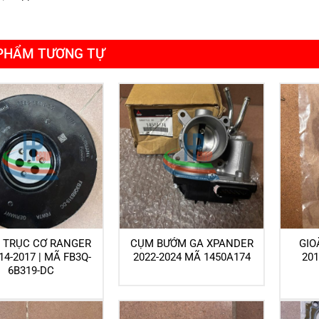
PHẨM TƯƠNG TỰ
Y TRỤC CƠ RANGER
CỤM BƯỚM GA XPANDER
GIO
014-2017 | MÃ FB3Q-
2022-2024 MÃ 1450A174
201
6B319-DC