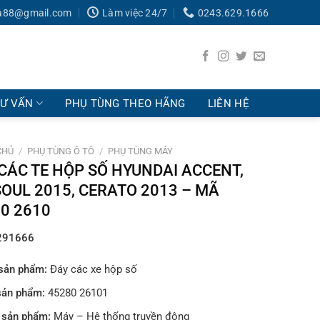
a88@gmail.com
Làm việc 24/7
0243.629.1666
TƯ VẤN
PHỤ TÙNG THEO HÃNG
LIÊN HỆ
CHỦ
/
PHỤ TÙNG Ô TÔ
/
PHỤ TÙNG MÁY
CÁC TE HỘP SỐ HYUNDAI ACCENT,
SOUL 2015, CERATO 2013 – MÃ
0 2610
291666
sản phẩm:
Đáy các xe hộp số
sản phẩm:
45280 26101
 sản phẩm:
Máy – Hệ thống truyền động