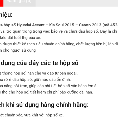
Đánh giá (0)
hiệu:
te hộp số Hyundai Accent – Kia Soul 2015 – Cerato 2013 (mã 45
vai trò quan trọng trong việc bảo vệ và chứa dầu hộp số. Đây là chi
 kéo dài tuổi thọ của xe.
 được thiết kế theo tiêu chuẩn chính hãng, chất lượng bền bỉ, lắp 
m cho người sử dụng.
dụng của đáy các te hộp số
ệ thống hộp số, hạn chế va đập từ bên ngoài.
a rò rỉ dầu hộp số, giữ mức dầu ổn định.
hả năng bôi trơn, giúp các chi tiết hộp số vận hành êm ái.
 thọ cho hộp số, tiết kiệm chi phí bảo dưỡng dài hạn.
ch khi sử dụng hàng chính hãng:
ặt chuẩn xác, vừa khít với hộp số xe.