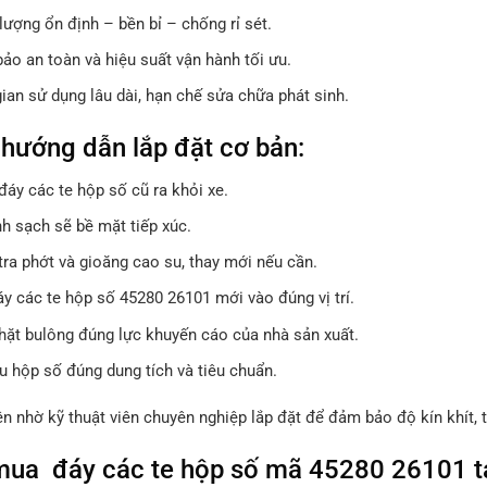
lượng ổn định – bền bỉ – chống rỉ sét.
ảo an toàn và hiệu suất vận hành tối ưu.
ian sử dụng lâu dài, hạn chế sửa chữa phát sinh.
hướng dẫn lắp đặt cơ bản:
đáy các te hộp số cũ ra khỏi xe.
nh sạch sẽ bề mặt tiếp xúc.
tra phớt và gioăng cao su, thay mới nếu cần.
áy các te hộp số 45280 26101 mới vào đúng vị trí.
chặt bulông đúng lực khuyến cáo của nhà sản xuất.
u hộp số đúng dung tích và tiêu chuẩn.
n nhờ kỹ thuật viên chuyên nghiệp lắp đặt để đảm bảo độ kín khít, t
ua đáy các te hộp số mã 45280 26101 t