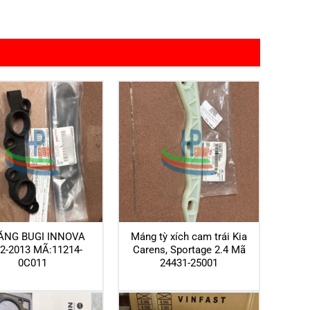
ĂNG BUGI INNOVA
Máng tỳ xích cam trái Kia
2-2013 MÃ:11214-
Carens, Sportage 2.4 Mã
0C011
24431-25001