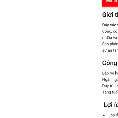
Mô tả
Giới t
Đáy các 
động, có 
rỉ dầu và
Sản phẩm
sự an tâ
Công 
Bảo vệ h
Ngăn ngừ
Duy trì k
Tăng tuổi
Lợi í
Lắp đ