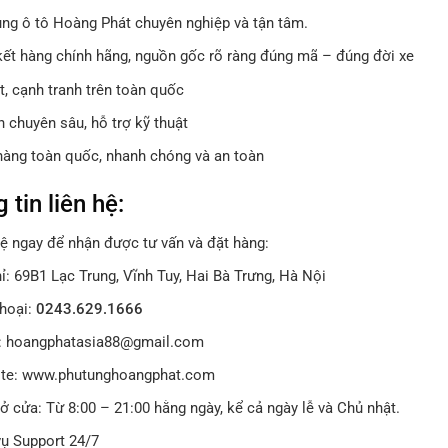
ùng ô tô Hoàng Phát chuyên nghiệp và tận tâm.
ết hàng chính hãng, nguồn gốc rõ ràng đúng mã – đúng đời xe
t, cạnh tranh trên toàn quốc
 chuyên sâu, hỗ trợ kỹ thuật
hàng toàn quốc, nhanh chóng và an toàn
 tin liên hệ:
hệ ngay để nhận được tư vấn và đặt hàng:
ỉ: 69B1 Lạc Trung, Vĩnh Tuy, Hai Bà Trưng, Hà Nội
thoại:
0243.629.1666
: hoangphatasia88@gmail.com
te: www.phutunghoangphat.com
ở cửa: Từ 8:00 – 21:00 hằng ngày, kể cả ngày lễ và Chủ nhật.
vụ Support 24/7