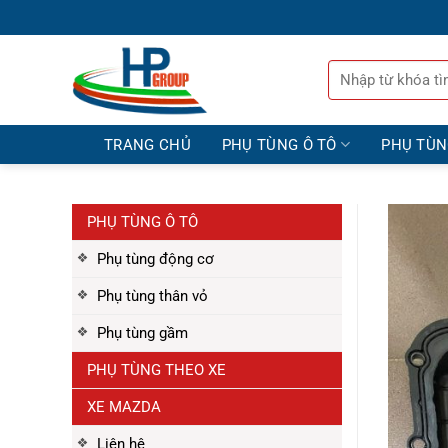
Bỏ
qua
nội
Tìm
dung
kiếm:
TRANG CHỦ
PHỤ TÙNG Ô TÔ
PHỤ TÙ
PHỤ TÙNG Ô TÔ
Phụ tùng động cơ
Phụ tùng thân vỏ
Phụ tùng gầm
PHỤ TÙNG THEO XE
XE MAZDA
Liên hệ