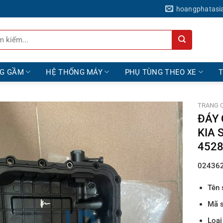
hoangphatasi
NG GẦM
HỆ THỐNG MÁY
PHỤ TÙNG THEO XE
TRANG 
ĐÁY 
KIA 
4528
02436
Tên 
Mã 
Loại