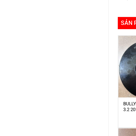
SẢN 
BULL
3.2 2