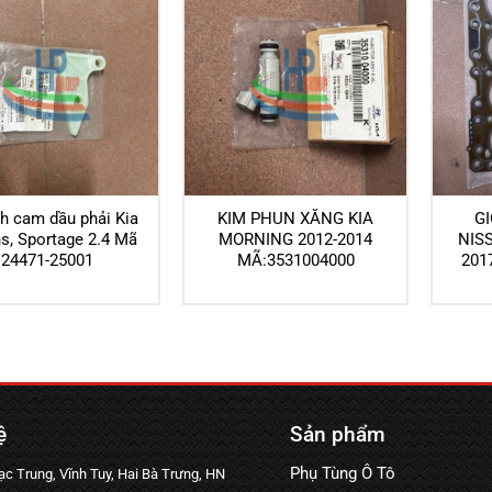
ch cam dầu phải Kia
KIM PHUN XĂNG KIA
G
s, Sportage 2.4 Mã
MORNING 2012-2014
NIS
24471-25001
MÃ:3531004000
201
ệ
Sản phẩm
Phụ Tùng Ô Tô
c Trung, Vĩnh Tuy, Hai Bà Trưng, HN