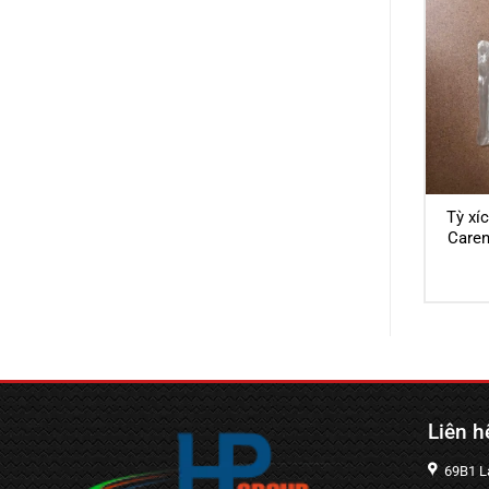
Tỳ xí
Caren
Liên h
69B1 Lạ