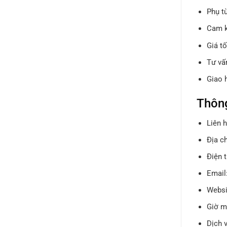
Phụ t
Cam k
Giá tố
Tư vấn
Giao 
Thông
Liên 
Địa ch
Điện 
Email
Websi
Giờ m
Dịch 