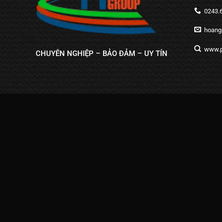
0243.6
hoangp
www.p
CHUYÊN NGHIỆP – BẢO ĐẢM – UY TÍN