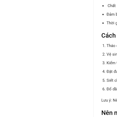
Chất 
Đảm b
Thời g
Cách 
Tháo 
Vệ si
Kiểm 
Đặt đ
Siết 
Đổ dầ
Lưu ý: Nê
Nên m